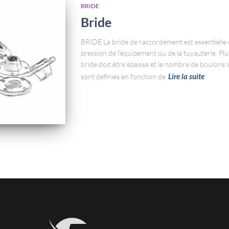
BRIDE
Bride
BRIDE La bride de raccordement est essentielle da
pression de l’équipement ou de la tuyauterie. Plus
bride doit être épaisse et le nombre de boulons 
Lire la suite
sont définies en fonction de