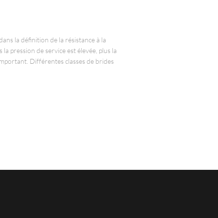
ns la définition de la résistance à la
 la pression de service est élevée, plus la
important. Différentes classes de brides