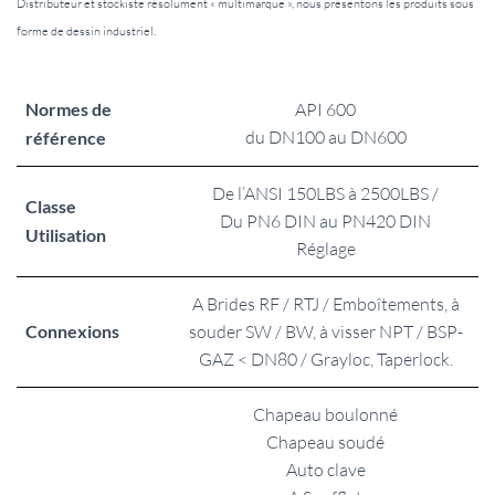
Distributeur et stockiste résolument « multimarque », nous présentons les produits sous
forme de dessin industriel.
Normes de
API 600
du DN100 au DN600
référence
De l’ANSI 150LBS à 2500LBS /
Classe
Du PN6 DIN au PN420 DIN
Utilisation
Réglage
A Brides RF / RTJ / Emboîtements, à
Connexions
souder SW / BW, à visser NPT / BSP-
GAZ < DN80 / Grayloc, Taperlock.
Chapeau boulonné
Chapeau soudé
Auto clave