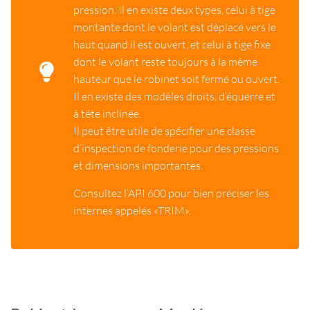
pression. Il en existe deux types, celui à tige
montante dont le volant est déplacé vers le
haut quand il est ouvert, et celui à tige fixe
dont le volant reste toujours à la même
hauteur que le robinet soit fermé ou ouvert.
Il en existe des modèles droits, d’équerre et
à tête inclinée.
Il peut être utile de spécifier une classe
d’inspection de fonderie pour des pressions
et dimensions importantes.
Consultez l’API 600 pour bien préciser les
internes appelés «TRIM».