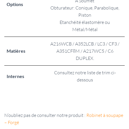
A Soufflet
Options
Obturateur: Conique, Parabolique,
Piston
Etanchéité élastomère ou
Métal/Métal
A216WCB / A352LCB / LC3 / CF3 /
Matières
A351CF8M / A217WC5 / C6
DUPLEX.
Consultez notre liste de trim ci-
Internes
dessous
N’oubliez pas de consulter notre produit :
Robinet à soupape
– Forgé