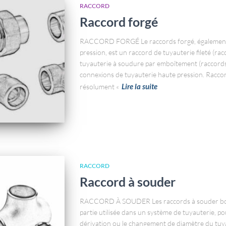
RACCORD
Raccord forgé
RACCORD FORGÉ Le raccords forgé, également 
pression, est un raccord de tuyauterie fileté (
tuyauterie à soudure par emboîtement (raccords 
connexions de tuyauterie haute pression. Raccor
Lire la suite
résolument «
RACCORD
Raccord à souder
RACCORD À SOUDER Les raccords à souder bou
partie utilisée dans un système de tuyauterie, po
dérivation ou le changement de diamètre du tuya