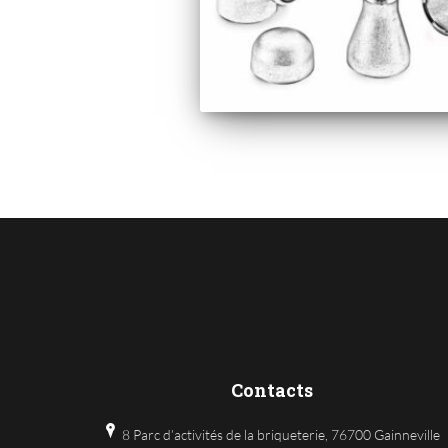
Contacts
8 Parc d’activités de la briqueterie, 76700 Gainneville