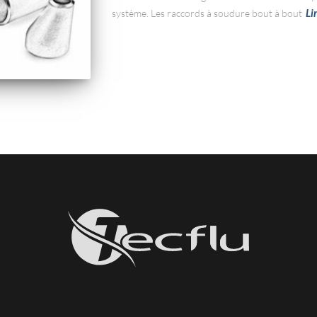
Li
système. Les raccords à soudure bout à bout